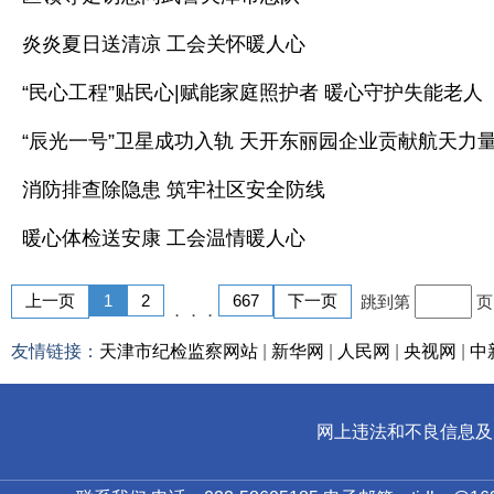
炎炎夏日送清凉 工会关怀暖人心
“民心工程”贴民心|赋能家庭照护者 暖心守护失能老人
“辰光一号”卫星成功入轨 天开东丽园企业贡献航天力
消防排查除隐患 筑牢社区安全防线
暖心体检送安康 工会温情暖人心
上一页
1
2
667
下一页
跳到第
．．．
友情链接：
天津市纪检监察网站
|
新华网
|
人民网
|
央视网
|
中
网上违法和不良信息及儿童色