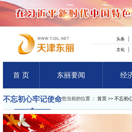
头条
文化
首 页
东丽要闻
经
不忘初心牢记使命
您当前的位置 ：
首页
>>
不忘初