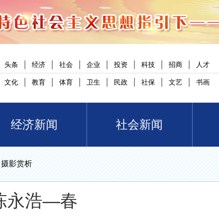
｜
｜
｜
｜
｜
｜
｜
头条
经济
社会
企业
投资
科技
招商
人才
｜
｜
｜
｜
｜
｜
｜
文化
教育
体育
卫生
民政
社保
文艺
书画
经济新闻
社会新闻
>
摄影赏析
陈永浩—春