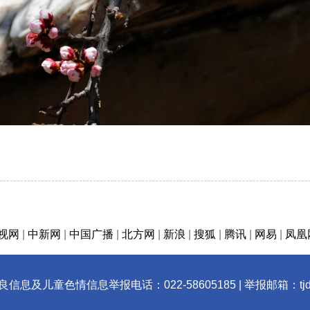
视网
|
中新网
|
中国广播
|
北方网
|
新浪
|
搜狐
|
腾讯
|
网易
|
凤凰
息及儿童色情信息举报电话：022-58605185 | 举报邮箱：tjdlz