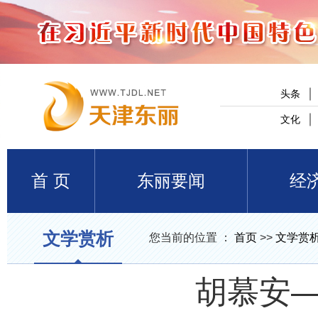
头条
文化
首 页
东丽要闻
经
文学赏析
您当前的位置 ：
首页
>>
文学赏
胡慕安