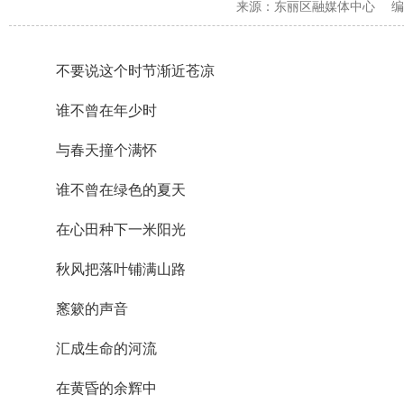
来源：
东丽区融媒体中心
编
不要说这个时节渐近苍凉
谁不曾在年少时
与春天撞个满怀
谁不曾在绿色的夏天
在心田种下一米阳光
秋风把落叶铺满山路
窸簌的声音
汇成生命的河流
在黄昏的余辉中