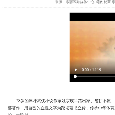
来源：
东丽区融媒体中心 冯徽 秘茜
78
岁的津味武侠小说作家姚宗瑛半路出家、笔耕不辍、
部著作，
用自己的血性文字为跤坛著书立传，传承中华体育