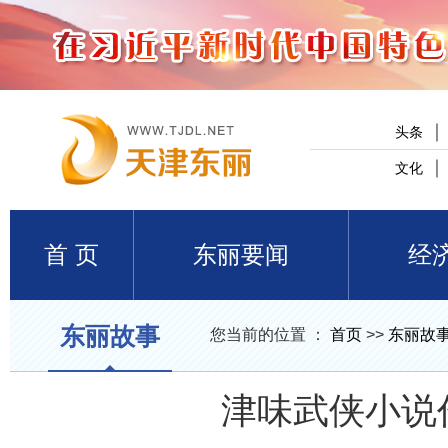
头条
文化
首 页
东丽要闻
经
东丽故事
您当前的位置 ：
首页
>>
东丽故
津味武侠小说