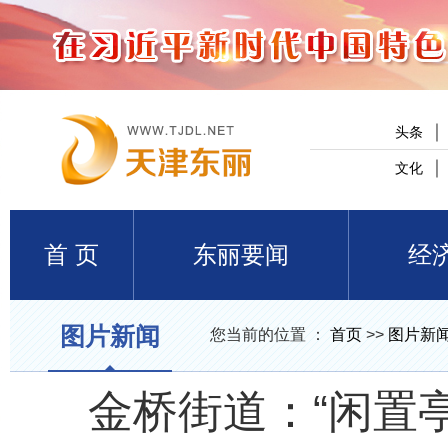
头条
文化
首 页
东丽要闻
经
图片新闻
您当前的位置 ：
首页
>>
图片新
金桥街道：“闲置亭