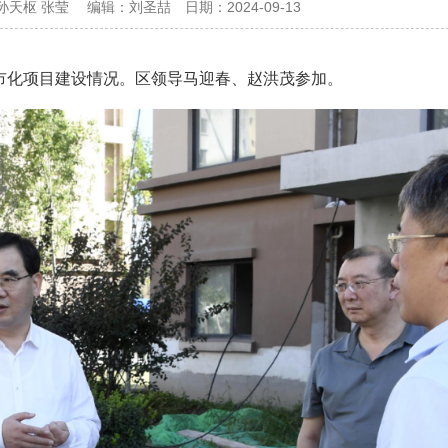
 孙天枢 张莹
编辑：
刘圣喆
日期：
2024-09-13
市化项目建设情况。区领导马迎春、赵洪茂参加。