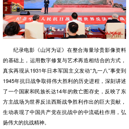
学术中国
乡村振兴
银龄
溯源中国
城市
旅游
能源
会展
彩票
娱乐
时尚
悦读
公益
一带一路
亚太网
上市公司
纪录电影《山河为证》在整合海量珍贵影像资料
的基础上，​运用数字修复与艺术再造相结合的方式，
文化产业
真实再现从1931年日本军国主义发动“九一八”事变到
1945年抗日战争取得伟大胜利的历史进程，深刻讲述
地方频道
了一个国家和民族长达14年的救亡图存史，反映了东
北京
天津
河北
山西
方主战场为世界反法西斯战争胜利作出的巨大贡献，
辽宁
吉林
上海
江苏
生动表现了中国共产党在抗战中的中流砥柱作用，弘
浙江
安徽
福建
江西
扬伟大的抗战精神。