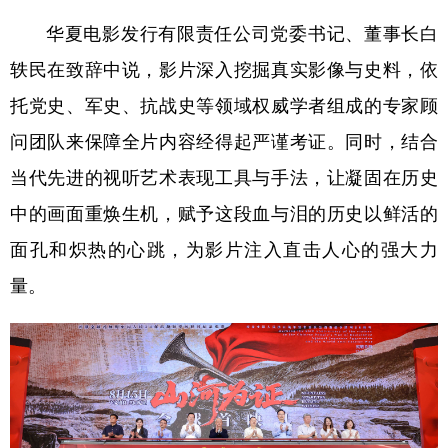
山东
河南
湖北
湖南
华夏电影发行有限责任公司党委书记、董事长白
广东
广西
海南
重庆
轶民在致辞中说，影片深入挖掘真实影像与史料，依
四川
贵州
云南
西藏
托党史、军史、抗战史等领域权威学者组成的专家顾
陕西
甘肃
青海
宁夏
问团队来保障全片内容经得起严谨考证。同时，结合
新疆
内蒙古
黑龙江
当代先进的视听艺术表现工具与手法，让凝固在历史
中的画面重焕生机，赋予这段血与泪的历史以鲜活的
多语种频道
面孔和炽热的心跳，为影片注入直击人心的强大力
量。
English
Español
Français
عربى
Русский язык
日本語
한국어
Deutsch
Português