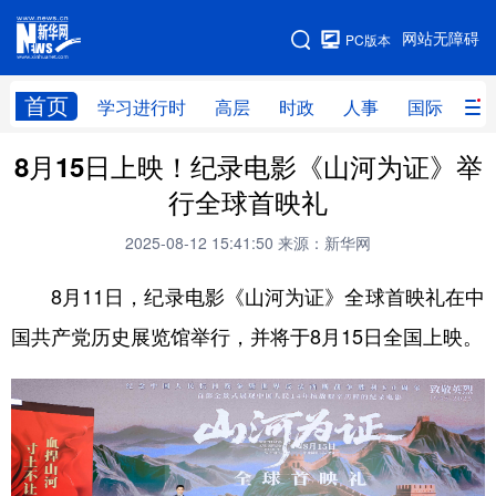
手机版
网站无障碍
PC版本
网站地图
首页
学习进行时
高层
时政
人事
国际
财
8月15日上映！纪录电影《山河为证》举
学习进行时
高层
时政
人事
行全球首映礼
国际
财经
网评
港澳
2025-08-12 15:41:50
来源：新华网
台湾
思客智库
全球连线
教育
8月11日，纪录电影《山河为证》全球首映礼在中
科技
科创
量子
体育
国共产党历史展览馆举行，并将于8月15日全国上映。
文化
书画
健康
军事
访谈
视频
图片
政务
法律
中央文件
金融
汽车
食品
人居
信息化
数字经济