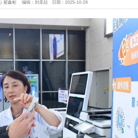
心 翟鑫彬
编辑：
刘圣喆
日期：
2025-10-28