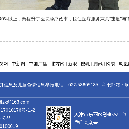
%以上，既提升了医院诊疗效率，也让医疗服务兼具“速度”与“
视网
|
中新网
|
中国广播
|
北方网
|
新浪
|
搜狐
|
腾讯
|
网易
|
凤凰
息及儿童色情信息举报电话：022-58605185 | 举报邮箱：tjdlz
zx@163.com
7010176号-1,-2
.公益
80019