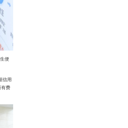
民生便
据信用
所有费