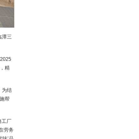
临潭三
025
合，精
，为结
实施帮
酪工厂
在劳务
味’品