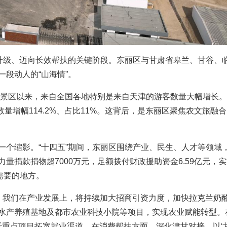
升级、迈向长效帮扶的关键阶段。东丽区与甘肃省皋兰、甘谷、
段动人的“山海情”。
区以来，来自全国各地特别是来自天津的游客数量大幅增长。2
数量增幅114.2%、占比11%。这背后，是东丽区聚焦农文旅融
个缩影。“十四五”期间，东丽区围绕产业、民生、人才等领域
量捐款捐物超7000万元，足额拨付财政援助资金6.59亿元，
需要的地方。
，我们在产业发展上，将持续加大招商引资力度，加快拉克兰奶
水产养殖基地及都市农业科技小院等项目，实现农业赋能转型。
托重点项目拓宽就业渠道。在消费帮扶方面，深化津甘对接，以‘甘