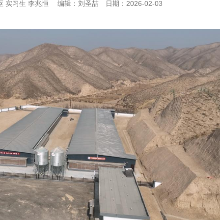
枢 实习生 李兆恒
编辑：
刘圣喆
日期：
2026-02-03