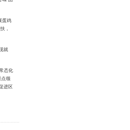
展蛋鸡
帮扶，
现就
。
常态化
重点领
促进区