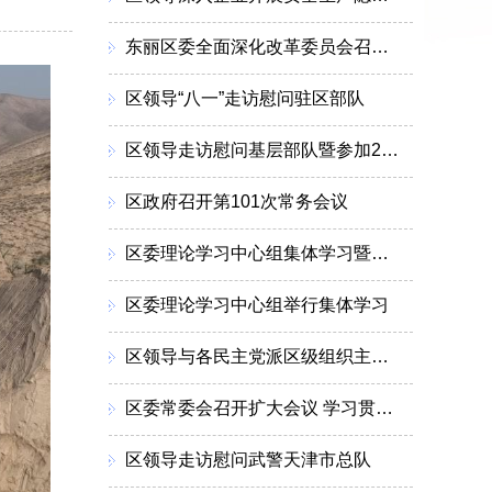
东丽区委全面深化改革委员会召开会议
区领导“八一”走访慰问驻区部队
区领导走访慰问基层部队暨参加2026年度“军事日”活动
区政府召开第101次常务会议
区委理论学习中心组集体学习暨调研成果交流会召开
区委理论学习中心组举行集体学习
区领导与各民主党派区级组织主委新一届领导班子集体座谈
区委常委会召开扩大会议 学习贯彻习近平总书记重要讲话精神 分析上半年经济形势研究部署下一步工作
区领导走访慰问武警天津市总队