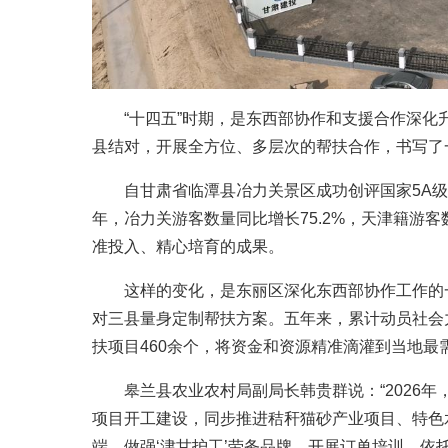
“十四五”时期，是东西部协作和支援合作深化
县结对，开展全方位、多层次的帮扶合作，书写了一
自甘肃省临潭县冶力关景区成功创评国家5A级景
年，冶力关游客数量同比增长75.2%，天津籍游客
准投入、精心培育的成果。
这样的变化，是东丽区深化东西部协作工作的一
对三县量身定制帮扶方案。五年来，累计动员社会力
扶项目460余个，将资金和资源精准滴灌到当地最
皋兰县农业农村局副局长韩贵群说：“2026年
项目开工建设，同步推进秸秆猫砂产业项目、特色
端，做强‘津甘护工’劳务品牌，开展订单培训，依