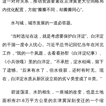
这一对对关系，推动资源要素在京津冀更大空间格局
内优化配置，方能“瓣瓣不同，却瓣瓣同心”。
水与城，城市发展的一道必答题。
“当时选址在这，就是考虑要保护白洋淀”。白洋淀
的干涸一度令人忧心。习近平总书记回忆当年在河北
工作，“我的一个夙愿，去看看孙犁《白洋淀纪事》、
《小兵张嘎》里的白洋淀。”不承想，淀水枯竭，留下
了遗憾。“后来有水了，但水很脏，还时有时无。现
在，白洋淀水质从新区设立前的劣Ⅴ类变成了Ⅲ类。”
碧波荡漾、水韵相生，一座城的改变，也是土地
面积有21.6万平方公里的京津冀深刻变迁的一个缩