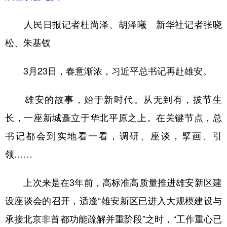
学术中国
乡村振兴
银龄
溯源中国
人民日报记者杜尚泽、胡泽曦 新华社记者张晓
城市
旅游
能源
会展
松、朱基钗
彩票
娱乐
时尚
悦读
3月23日，春意渐浓，习近平总书记再赴雄安。
公益
一带一路
亚太网
上市公司
雄安的故事，始于新时代。从无到有，拔节生
文化产业
长，一座新城矗立于华北平原之上。在关键节点，总
书记都会到实地看一看，调研、座谈，擘画、引
地方频道
领……
北京
天津
河北
山西
上次来是在3年前，高标准高质量推进雄安新区建
辽宁
吉林
上海
江苏
设座谈会的召开，适逢“雄安新区已进入大规模建设与
浙江
安徽
福建
江西
承接北京非首都功能疏解并重阶段”之时，“工作重心已