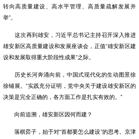
山东
河南
湖北
湖南
转向高质量建设、高水平管理、高质量疏解发展并
广东
广西
海南
重庆
举”。
四川
贵州
云南
西藏
这次再到雄安，习近平总书记主持召开深入推进
陕西
甘肃
青海
宁夏
雄安新区高质量建设和发展座谈会，正值“雄安新区建
新疆
内蒙古
黑龙江
设和发展取得重大阶段性成果”之际。
历史长河奔涌向前，中国式现代化的生动图景徐
多语种频道
徐铺展。“实践充分证明，党中央关于建设雄安新区的
English
Español
Français
عربى
决策是完全正确的，各方面工作是扎实有效的。”
Русский язык
日本語
한국어
向前追溯，雄安新区因何而建？
Deutsch
Português
落棋弈子，始于对“首都要怎么建设”的思考。京津