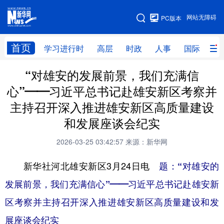
手机版
网站无障碍
PC版本
网站地图
首页
学习进行时
高层
时政
人事
国际
财
“对雄安的发展前景，我们充满信
学习进行时
高层
时政
人事
心”——习近平总书记赴雄安新区考察并
国际
财经
网评
港澳
主持召开深入推进雄安新区高质量建设
台湾
思客智库
全球连线
教育
和发展座谈会纪实
科技
科创
量子
体育
2026-03-25 03:42:57
来源：新华网
文化
书画
健康
军事
新华社河北雄安新区3月24日电
题：“对雄安的
访谈
视频
图片
政务
发展前景，我们充满信心”
——习近平总书记赴雄安新
区考察并主持召开深入推进雄安新区高质量建设和发
法律
中央文件
金融
汽车
展座谈会纪实
食品
人居
信息化
数字经济