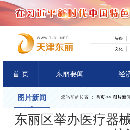
头条
文化
首 页
东丽要闻
经
图片新闻
您当前的位置 ：
首页
>>
图片新
东丽区举办医疗器