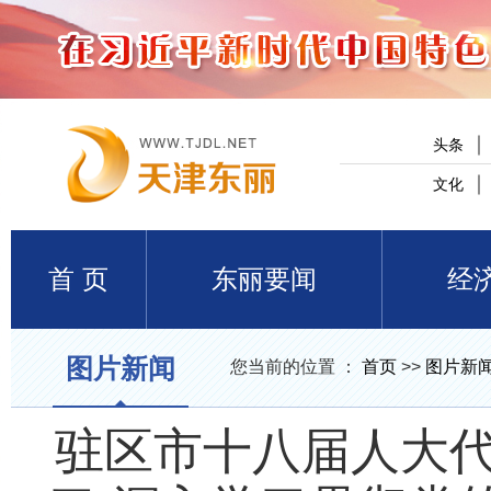
头条
文化
首 页
东丽要闻
经
图片新闻
您当前的位置 ：
首页
>>
图片新
驻区市十八届人大