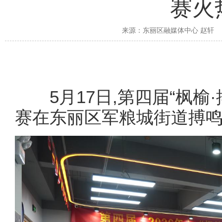
赛火
来源：
东丽区融媒体中心 赵轩
5月17日,第四届“枫
赛在东丽区军粮城街道搏