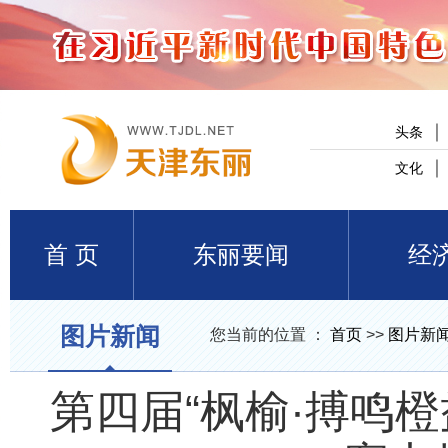
头条
文化
首 页
东丽要闻
经
图片新闻
您当前的位置 ：
首页
>>
图片新
第四届“枫榆·搏鸣