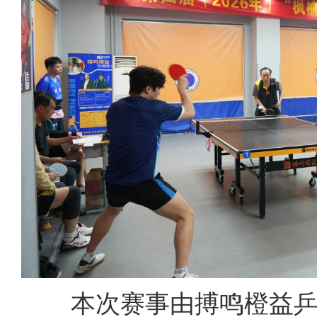
本次赛事由搏鸣橙益乒